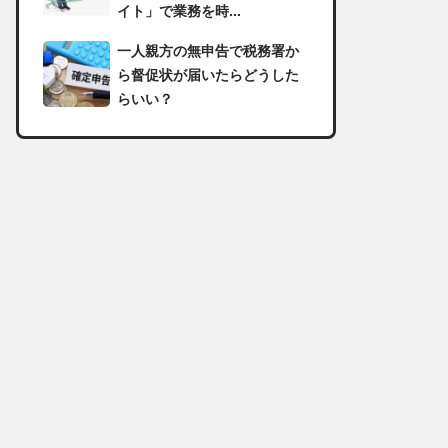
イト」で業務を時...
一人親方の無申告で税務署か
ら督促状が届いたらどうした
らいい？
足場の組み立てに資格は必
要？「足場の組立て等作業主
任者」の受講資格や...
【足場工事コラム】建設現場
で朝礼を行う目的や確認すべ
き内容
足場職人と鳶職の違いは？仕
事内容についてもご紹介
一人親方の収入事情が気にな
る！平均年収や稼げる職種に
ついて詳しく解説