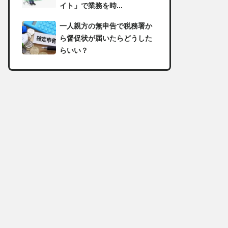
イト」で業務を時...
一人親方の無申告で税務署か
ら督促状が届いたらどうした
らいい？
足場の組み立てに資格は必
要？「足場の組立て等作業主
任者」の受講資格や...
【足場工事コラム】建設現場
で朝礼を行う目的や確認すべ
き内容
足場職人と鳶職の違いは？仕
事内容についてもご紹介
一人親方の収入事情が気にな
る！平均年収や稼げる職種に
ついて詳しく解説