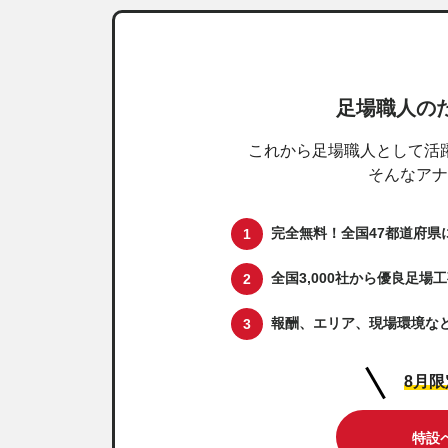
足場職人の
これから足場職人として活
そんなアナ
完全無料！全国47都道府県
全国3,000社から優良足場
報酬、エリア、現場環境な
8月
特設