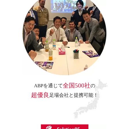
全国500社
ABPを通じて
の
超優良
足場会社と提携可能！