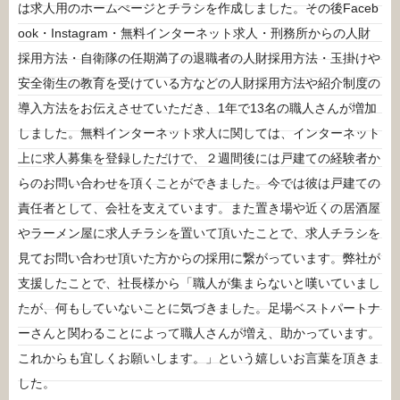
は求人用のホームぺージとチラシを作成しました。その後Faceb
ook・Instagram・無料インターネット求人・刑務所からの人財
採用方法・自衛隊の任期満了の退職者の人財採用方法・玉掛けや
安全衛生の教育を受けている方などの人財採用方法や紹介制度の
導入方法をお伝えさせていただき、1年で13名の職人さんが増加
しました。無料インターネット求人に関しては、インターネット
上に求人募集を登録しただけで、２週間後には戸建ての経験者か
らのお問い合わせを頂くことができました。今では彼は戸建ての
責任者として、会社を支えています。また置き場や近くの居酒屋
やラーメン屋に求人チラシを置いて頂いたことで、求人チラシを
見てお問い合わせ頂いた方からの採用に繋がっています。弊社が
支援したことで、社長様から「職人が集まらないと嘆いていまし
たが、何もしていないことに気づきました。足場ベストパートナ
ーさんと関わることによって職人さんが増え、助かっています。
これからも宜しくお願いします。」という嬉しいお言葉を頂きま
した。