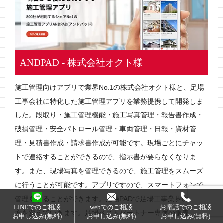
ANDPAD - 株式会社オクト様
施工管理向けアプリで業界No.1の株式会社オクト様と、足場
工事会社に特化した施工管理アプリを業務提携して開発しま
した。段取り・施工管理機能・施工写真管理・報告書作成・
破損管理・安全パトロール管理・車両管理・日報・資材管
理・見積書作成・請求書作成が可能です。現場ごとにチャッ
トで連絡することができるので、指示書が要らなくなりま
す。また、現場写真を管理できるので、施工管理をスムーズ
に行うことが可能です。アプリですので、スマートフォンで
管理をすることができます。足場PADで足場工事業界の働き
LINEでのご相談
webでのご相談
お電話でのご相談
方を変えていきます。足場ベストパートナー専属の販売権契
お申し込み(無料)
お申し込み(無料)
お申し込み(無料)