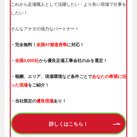
これから足場職人として活躍したい・より良い現場で仕事を
したい！
そんなアナタの強力なパートナー！
・完全無料！
全国47都道府県
に対応！
・
全国3,000社
から優良足場工事会社のみを選定！
・報酬、エリア、現場環境など条件ごとで
あなたの希望に沿
った現場
をご紹介！
・当社限定の
優良現場
あり！
詳しくはこちら！