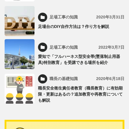
足場工事の知識
2020年3月31日
足場台のDIY自作方法は？作り方を解説
足場工事の知識
2022年3月7日
愛知で「フルハーネス型安全帯(墜落制止用器
具)特別教育」を受講できる場所を紹介
職長の基礎知識
2020年6月18日
職長安全衛生責任者教育（職長教育）に有効期
限・更新はあるの？追加教育や再教育について
も解説