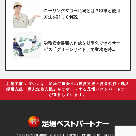
ローリングタワー足場とは？特徴と使用
方法を詳しく解説！
労務安全書類の作成を効率化できるサー
ビス「グリーンサイト」で業務を時...
一人親方の無申告で税務署から督促状が
届いたらどうしたらいい？
足場工事マガジンは「足場工事会社の経営支援・営業代行・職人
採用支援 職人定着支援」をサポートする足場ベストパートナー
が運営しています。
足場の組み立てに資格は必要？「足場の
組立て等作業主任者」の受講資格や...
© AshibaBestPartner All Rights Reserved. Produced by
Islandbrain.