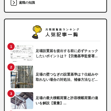
鳶職の知識
足場設置届を提出する前に必ずチェック
したいポイントは？【労働基準監督署...
足場の壁つなぎの設置基準は？仕組みや
取れない場合の対処法、補修方法など...
足場の最大積載荷重と許容積載荷重の違
いを解説【重量】...