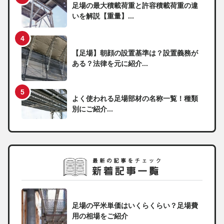
足場の最大積載荷重と許容積載荷重の違
いを解説【重量】...
【足場】朝顔の設置基準は？設置義務が
ある？法律を元に紹介...
よく使われる足場部材の名称一覧！種類
別にご紹介...
足場の平米単価はいくらくらい？足場費
用の相場をご紹介