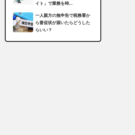
イト」で業務を時...
一人親方の無申告で税務署か
ら督促状が届いたらどうした
らいい？
足場の組み立てに資格は必
要？「足場の組立て等作業主
任者」の受講資格や...
【足場工事コラム】建設現場
で朝礼を行う目的や確認すべ
き内容
足場職人と鳶職の違いは？仕
事内容についてもご紹介
一人親方の収入事情が気にな
る！平均年収や稼げる職種に
ついて詳しく解説