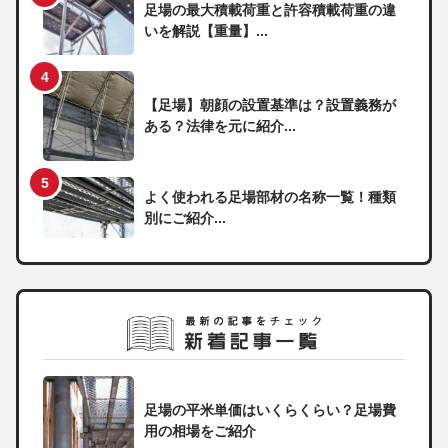
足場の最大積載荷重と許容積載荷重の違
いを解説【重量】...
【足場】朝顔の設置基準は？設置義務が
ある？法律を元に紹介...
よく使われる足場部材の名称一覧！種類
別にご紹介...
足場の平米単価はいくらくらい？足場費
用の相場をご紹介