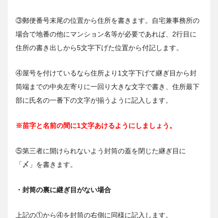
③郵便番号末尾の位置から住所を書きます。自宅兼事務所の
場合で地番の他にマンション名等が必要であれば、2行目に
住所の書き出しから5文字下げた位置から付記します。
④屋号を付けているなら住所より1文字下げて継ぎ目から封
筒端までの中央左寄りに一回り大きな文字で書き、住所最下
部に氏名の一番下の文字が揃うように記入します。
※苗字と名前の間に1文字あけるようにしましょう。
⑤第三者に開けられないよう封筒の蓋を閉じた継ぎ目に
「〆」を書きます。
・封筒の裏に継ぎ目がない場合
上記の①から④を封筒の右側に同様に記入します。