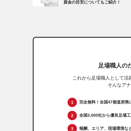
資金の目安についてもご紹介！
足場職人の
これから足場職人として活
そんなアナ
完全無料！全国47都道府県
全国3,000社から優良足場
報酬、エリア、現場環境な