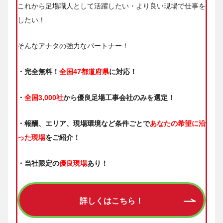
これから足場職人として活躍したい・より良い現場で仕事を
したい！
そんなアナタの強力なパートナー！
・完全無料！
全国47都道府県
に対応！
・
全国3,000社
から優良足場工事会社のみを選定！
・報酬、エリア、現場環境など条件ごとで
あなたの希望に沿
った現場
をご紹介！
・当社限定の
優良現場
あり！
詳しくはこちら！