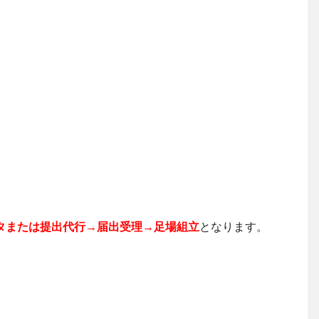
タまたは提出代行→届出受理→足場組立
となります。