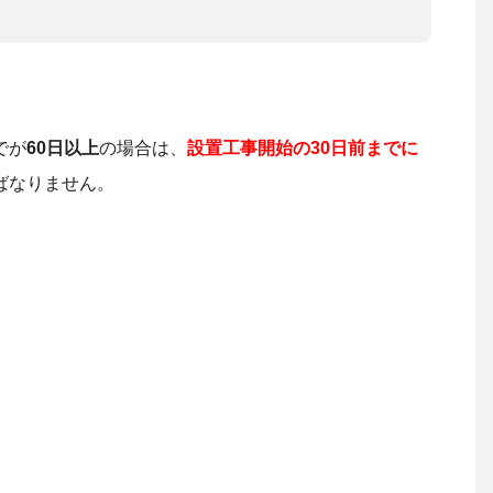
でが
60日以上
の場合は、
設置工事開始の30日前までに
ばなりません。