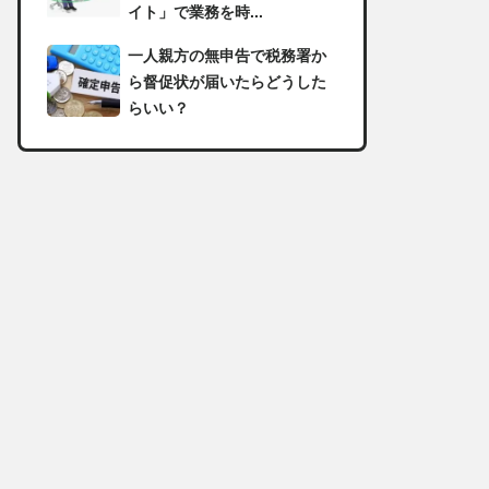
イト」で業務を時...
一人親方の無申告で税務署か
ら督促状が届いたらどうした
らいい？
足場の組み立てに資格は必
要？「足場の組立て等作業主
任者」の受講資格や...
【足場工事コラム】建設現場
で朝礼を行う目的や確認すべ
き内容
足場職人と鳶職の違いは？仕
事内容についてもご紹介
一人親方の収入事情が気にな
る！平均年収や稼げる職種に
ついて詳しく解説