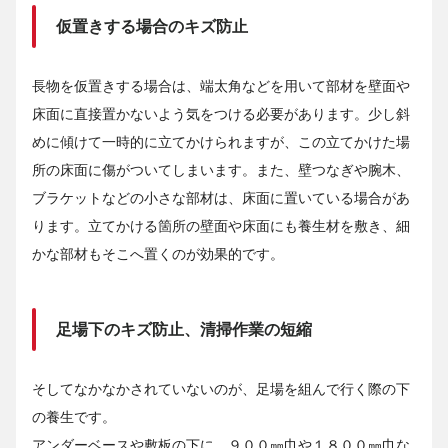
仮置きする場合のキズ防止
長物を仮置きする場合は、端太角などを用いて部材を壁面や
床面に直接置かないよう気をつける必要があります。少し斜
めに傾けて一時的に立てかけられますが、この立てかけた場
所の床面に傷がついてしまいます。また、壁つなぎや腕木、
ブラケットなどの小さな部材は、床面に置いている場合があ
ります。立てかける箇所の壁面や床面にも養生材を敷き、細
かな部材もそこへ置くのが効果的です。
足場下のキズ防止、清掃作業の短縮
そしてなかなかされていないのが、足場を組んで行く際の下
の養生です。
アンダーベースや敷板の下に、９００㎜巾や１８００㎜巾な