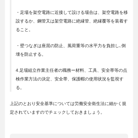
・足場を架空電路に近接して設ける場合は、架空電路を移
設するか、鋼管又は架空電路に絶縁管、絶縁覆等を装着す
ること。
・壁つなぎは座屈の防止、風荷重等の水平力を負担し､倒
壊を防止する。
4.足場組立作業主任者の職務ー材料、工具、安全帯等の点
検作業方法の決定、安全帯、保護帽の使用状況を監視す
る。
上記のとおり安全基準については労働安全衛生法に細かく規
定されていますのでチェックしておきましょう。