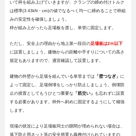
いて枠を組み上げていきますが、クランプの締め付けトルク
は標準(3.43kN・cm)の値でなるべく均一に締めることで枠組
みの安定性を確保しましょう。
枠が組み上がったら足場板を渡し、単管に固定します。
ただし、安全上の理由から地上第一段目の
足場板は2ｍ以下
に設置しましょう。建物からの距離や手すりについての高さ
規定もありますので、適宜確認して設置します。
建物の外壁から足場を組んでいる単管までは
「壁つなぎ」
に
よって固定し、足場倒壊をしっかり防止しましょう。倒壊防
止の措置としてもうひとつ重要な
「筋交い」
も忘れずに設置
する必要があります。枠外へ斜めに固定するようにして補強
します。
現場の状況により足場板同士の隙間が埋められない場合は、
落下防止用ネット等の安全措置も義務付けられていますの