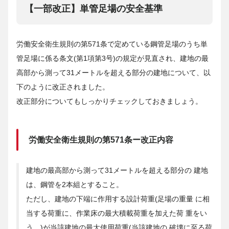
【一部改正】単管足場の安全基準
労働安全衛生規則の第571条で定めている鋼管足場のうち単
管足場に係る条文(第1項第3号)の規定が見直され、建地の最
高部から測って31メートルを超える部分の建地について、以
下のように改正されました。
改正部分についてもしっかりチェックしておきましょう。
労働安全衛生規則の第571条ー改正内容
建地の最高部から測って31メートルを超える部分の 建地
は、鋼管を2本組とすること。
ただし、建地の下端に作用する設計荷重(足場の重量 に相
当する荷重に、作業床の最大積載荷重を加えた荷 重をい
う。)が当該建地の最大使用荷重(当該建地の 破壊に至る荷