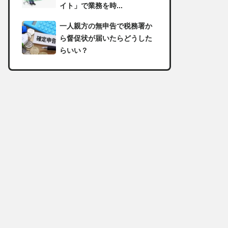
イト」で業務を時...
一人親方の無申告で税務署か
ら督促状が届いたらどうした
らいい？
足場の組み立てに資格は必
要？「足場の組立て等作業主
任者」の受講資格や...
【足場工事コラム】建設現場
で朝礼を行う目的や確認すべ
き内容
足場職人と鳶職の違いは？仕
事内容についてもご紹介
一人親方の収入事情が気にな
る！平均年収や稼げる職種に
ついて詳しく解説