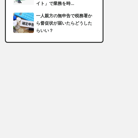
イト」で業務を時...
一人親方の無申告で税務署か
ら督促状が届いたらどうした
らいい？
足場の組み立てに資格は必
要？「足場の組立て等作業主
任者」の受講資格や...
【足場工事コラム】建設現場
で朝礼を行う目的や確認すべ
き内容
足場職人と鳶職の違いは？仕
事内容についてもご紹介
一人親方の収入事情が気にな
る！平均年収や稼げる職種に
ついて詳しく解説