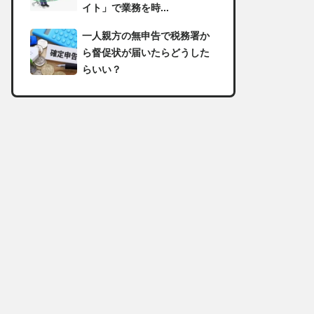
イト」で業務を時...
一人親方の無申告で税務署か
ら督促状が届いたらどうした
らいい？
足場の組み立てに資格は必
要？「足場の組立て等作業主
任者」の受講資格や...
【足場工事コラム】建設現場
で朝礼を行う目的や確認すべ
き内容
足場職人と鳶職の違いは？仕
事内容についてもご紹介
一人親方の収入事情が気にな
る！平均年収や稼げる職種に
ついて詳しく解説