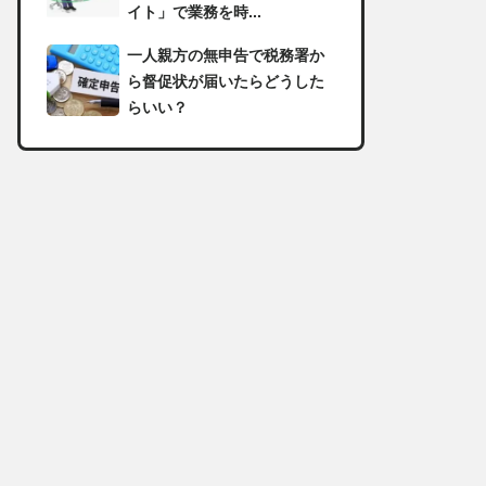
イト」で業務を時...
一人親方の無申告で税務署か
ら督促状が届いたらどうした
らいい？
足場の組み立てに資格は必
要？「足場の組立て等作業主
任者」の受講資格や...
【足場工事コラム】建設現場
で朝礼を行う目的や確認すべ
き内容
足場職人と鳶職の違いは？仕
事内容についてもご紹介
一人親方の収入事情が気にな
る！平均年収や稼げる職種に
ついて詳しく解説