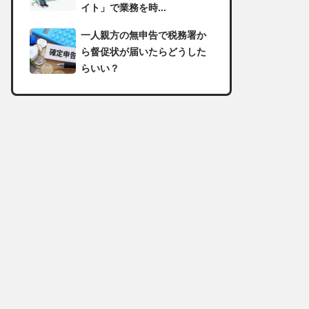
イト」で業務を時...
一人親方の無申告で税務署か
ら督促状が届いたらどうした
らいい？
足場の組み立てに資格は必
要？「足場の組立て等作業主
任者」の受講資格や...
【足場工事コラム】建設現場
で朝礼を行う目的や確認すべ
き内容
足場職人と鳶職の違いは？仕
事内容についてもご紹介
一人親方の収入事情が気にな
る！平均年収や稼げる職種に
ついて詳しく解説