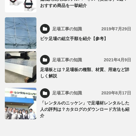
おすすめ商品を一挙紹介
足場工事の知識
2019年7月29日
ピケ足場の組立手順を紹介【参考】
足場工事の知識
2021年4月9日
足場板とは？足場板の種類、材質、用途など詳
しく解説
足場工事の知識
2020年8月17日
「レンタルのニッケン」で足場材レンタルした
人の評判は？カタログのダウンロード方法も紹
介