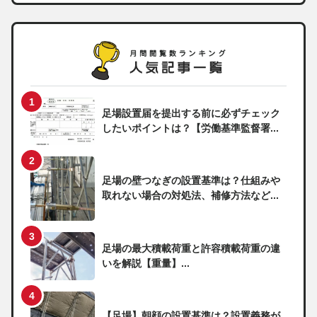
足場設置届を提出する前に必ずチェック
したいポイントは？【労働基準監督署...
足場の壁つなぎの設置基準は？仕組みや
取れない場合の対処法、補修方法など...
足場の最大積載荷重と許容積載荷重の違
いを解説【重量】...
【足場】朝顔の設置基準は？設置義務が