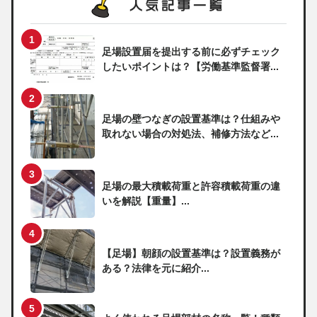
足場設置届を提出する前に必ずチェック
したいポイントは？【労働基準監督署...
足場の壁つなぎの設置基準は？仕組みや
取れない場合の対処法、補修方法など...
足場の最大積載荷重と許容積載荷重の違
いを解説【重量】...
【足場】朝顔の設置基準は？設置義務が
ある？法律を元に紹介...