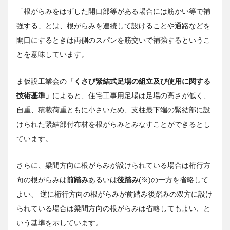
「根がらみをはずした開口部等がある場合には筋かい等で補
強する」とは、根がらみを連続して設けることや通路などを
開口にするときは両側のスパンを筋交いで補強するというこ
とを意味しています。
ま仮設工業会の
「くさび緊結式足場の組立及び使用に関する
技術基準」
によると、住宅工事用足場は足場の高さが低く、
自重、積載荷重ともに小さいため、支柱最下端の緊結部に設
けられた緊結部付布材を根がらみとみなすことができるとし
ています。
さらに、梁間方向に根がらみが設けられている場合は桁行方
向の根がらみは
前踏み
あるいは
後踏み
(※)の一方を省略して
よい、 逆に桁行方向の根がらみが前踏み後踏みの双方に設け
られている場合は梁間方向の根がらみは省略してもよい、と
いう基準を示しています。