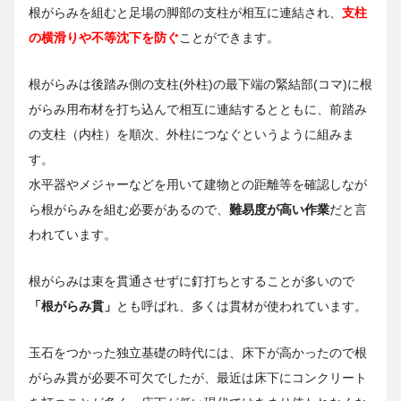
根がらみを組むと足場の脚部の支柱が相互に連結され、
支柱
の横滑りや不等沈下を防ぐ
ことができます。
根がらみは後踏み側の支柱(外柱)の最下端の緊結部(コマ)に根
がらみ用布材を打ち込んで相互に連結するとともに、前踏み
の支柱（内柱）を順次、外柱につなぐというように組みま
す。
水平器やメジャーなどを用いて建物との距離等を確認しなが
ら根がらみを組む必要があるので、
難易度が高い作業
だと言
われています。
根がらみは束を貫通させずに釘打ちとすることが多いので
「根がらみ貫」
とも呼ばれ、多くは貫材が使われています。
玉石をつかった独立基礎の時代には、床下が高かったので根
がらみ貫が必要不可欠でしたが、最近は床下にコンクリート