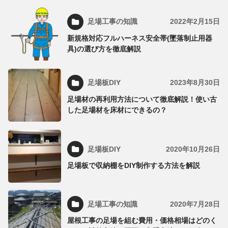
足場工事の知識
2022年2月15日
新規格対応フルハーネス安全帯(墜落制止用器
具)の選び方を徹底解説
足場板DIY
2023年8月30日
足場材の再利用方法について徹底解説！使い古
した足場材を床材にできるの？
足場板DIY
2020年10月26日
足場板で収納棚をDIY制作する方法を解説
足場工事の知識
2020年7月28日
屋根工事の足場を組む費用・価格相場はどのく