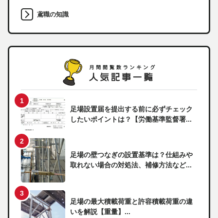
鳶職の知識
足場設置届を提出する前に必ずチェック
したいポイントは？【労働基準監督署...
足場の壁つなぎの設置基準は？仕組みや
取れない場合の対処法、補修方法など...
足場の最大積載荷重と許容積載荷重の違
いを解説【重量】...