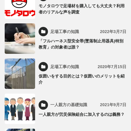
モノタロウで足場材を購入しても大丈夫？利用
者のリアルな声を調査
足場工事の知識
2022年3月7日
「フルハーネス型安全帯(墜落制止用器具)特別
教育」の対象者は誰？
足場工事の知識
2020年7月15日
仮囲いをする目的とは？仮囲いのメリットを紹
介
一人親方の基礎知識
2021年9月7日
一人親方が労災保険組合に加入するのは義務？