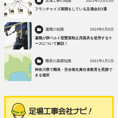
足場工事の知識
2021年12月23日
フランチャイズ展開をしている足場会社3選
鳶職の知識
2024年2月6日
鳶職が胴ベルト型墜落制止用器具を使用するケ
ースについて解説！
職長の基礎知識
2021年1月1日
神奈川県で職長・安全衛生責任者教育を受講で
きる場所