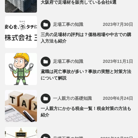
大阪府で足場材を販売している会社6選
足場工事の知識
2023年7月30日
三共の足場材の評判は？価格相場や中古での購
入方法も紹介
足場工事の知識
2023年11月1日
鳶職は死亡事故が多い？事故の実態と対策方法
について解説
一人親方の基礎知識
2020年6月24日
一人親方にかかる税金一覧！税金対策の方法も
紹介