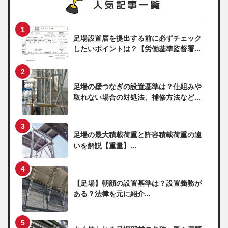
足場設置届を提出する前に必ずチェック
したいポイントは？【労働基準監督署...
足場の壁つなぎの設置基準は？仕組みや
取れない場合の対処法、補修方法など...
足場の最大積載荷重と許容積載荷重の違
いを解説【重量】...
【足場】朝顔の設置基準は？設置義務が
ある？法律を元に紹介...