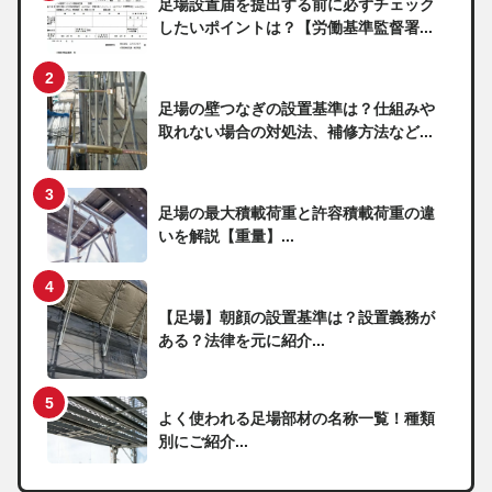
足場設置届を提出する前に必ずチェック
したいポイントは？【労働基準監督署...
足場の壁つなぎの設置基準は？仕組みや
取れない場合の対処法、補修方法など...
足場の最大積載荷重と許容積載荷重の違
いを解説【重量】...
【足場】朝顔の設置基準は？設置義務が
ある？法律を元に紹介...
よく使われる足場部材の名称一覧！種類
別にご紹介...