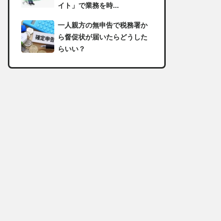
イト」で業務を時...
一人親方の無申告で税務署か
ら督促状が届いたらどうした
らいい？
足場の組み立てに資格は必
要？「足場の組立て等作業主
任者」の受講資格や...
【足場工事コラム】建設現場
で朝礼を行う目的や確認すべ
き内容
足場職人と鳶職の違いは？仕
事内容についてもご紹介
一人親方の収入事情が気にな
る！平均年収や稼げる職種に
ついて詳しく解説