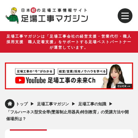
足場工事マガジンは「足場工事会社の経営支援・営業代行・職人
採用支援 職人定着支援」をサポートする足場ベストパートナー
が運営しています。
▶︎
▶︎
▶︎
トップ
足場工事マガジン
足場工事の知識
「フルハーネス型安全帯(墜落制止用器具)特別教育」の受講方法や開
催場所は？