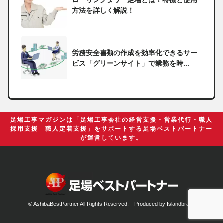
方法を詳しく解説！
労務安全書類の作成を効率化できるサー
ビス「グリーンサイト」で業務を時...
一人親方の無申告で税務署から督促状が
届いたらどうしたらいい？
足場工事マガジンは「足場工事会社の経営支援・営業代行・職人
採用支援 職人定着支援」をサポートする足場ベストパートナー
が運営しています。
足場の組み立てに資格は必要？「足場の
組立て等作業主任者」の受講資格や...
© AshibaBestPartner All Rights Reserved. Produced by
Islandbrain.
【足場工事コラム】建設現場で朝礼を行
う目的や確認すべき内容