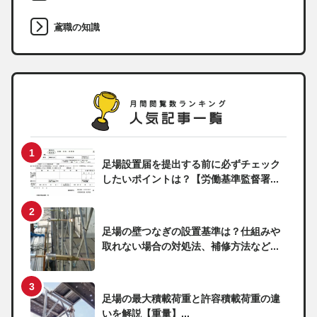
鳶職の知識
足場設置届を提出する前に必ずチェック
したいポイントは？【労働基準監督署...
足場の壁つなぎの設置基準は？仕組みや
取れない場合の対処法、補修方法など...
足場の最大積載荷重と許容積載荷重の違
いを解説【重量】...