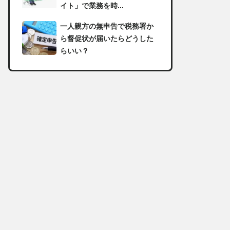
イト」で業務を時...
一人親方の無申告で税務署か
ら督促状が届いたらどうした
らいい？
足場の組み立てに資格は必
要？「足場の組立て等作業主
任者」の受講資格や...
【足場工事コラム】建設現場
で朝礼を行う目的や確認すべ
き内容
足場職人と鳶職の違いは？仕
事内容についてもご紹介
一人親方の収入事情が気にな
る！平均年収や稼げる職種に
ついて詳しく解説