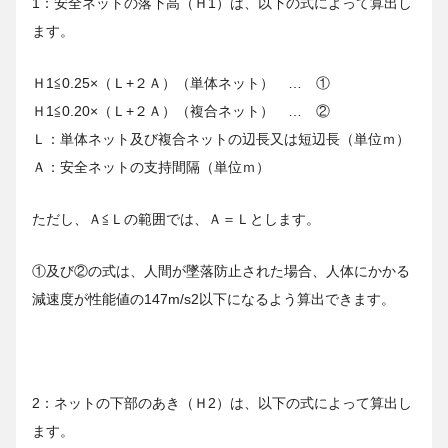
1：安全ネットの落下高（Ｈ1）は、以下の式によって算出し
ます。
Ｈ1≦0.25×（Ｌ+２Ａ）（単体ネット） … ①
Ｈ1≦0.20×（Ｌ+２Ａ）（複合ネット） … ②
Ｌ：単体ネット及び複合ネットの辺長又は短辺長（単位ｍ）
Ａ：安全ネットの支持間隔（単位ｍ）
ただし、Ａ≦Ｌの範囲では、Ａ＝Ｌとします。
①及び②の式は、人間が墜落防止された場合、人体にかかる
減速度が性能値の147m/s2以下になるよう算出できます。
2：ネットの下部のあき（Ｈ2）は、以下の式によって算出し
ます。