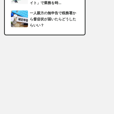
イト」で業務を時...
一人親方の無申告で税務署か
ら督促状が届いたらどうした
らいい？
足場の組み立てに資格は必
要？「足場の組立て等作業主
任者」の受講資格や...
【足場工事コラム】建設現場
で朝礼を行う目的や確認すべ
き内容
足場職人と鳶職の違いは？仕
事内容についてもご紹介
一人親方の収入事情が気にな
る！平均年収や稼げる職種に
ついて詳しく解説