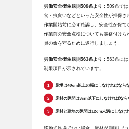
労働安全衛生規則509条より：
509条で
食・虫食いなどといった安全性が担保さ
作業開始前に必ず確認し、安全性が保て
作業前の安全点検についても義務付けら
員の命を守るために遂行しましょう。
労働安全衛生規則563条より：
563条に
制限項目が示されています。
足場は40cm以上の幅にしなければなら
床材の隙間は3cm以下にしなければなら
床材と建地の隙間は12cm未満にしなけ
移動式足場でない場合、床材が崩壊しな