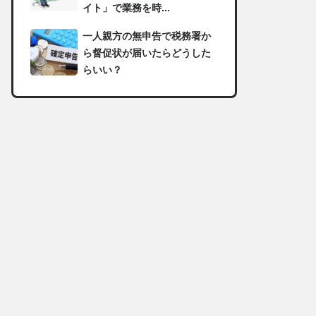
イト」で業務を時...
一人親方の無申告で税務署か
ら督促状が届いたらどうした
らいい？
足場の組み立てに資格は必
要？「足場の組立て等作業主
任者」の受講資格や...
【足場工事コラム】建設現場
で朝礼を行う目的や確認すべ
き内容
足場職人と鳶職の違いは？仕
事内容についてもご紹介
一人親方の収入事情が気にな
る！平均年収や稼げる職種に
ついて詳しく解説