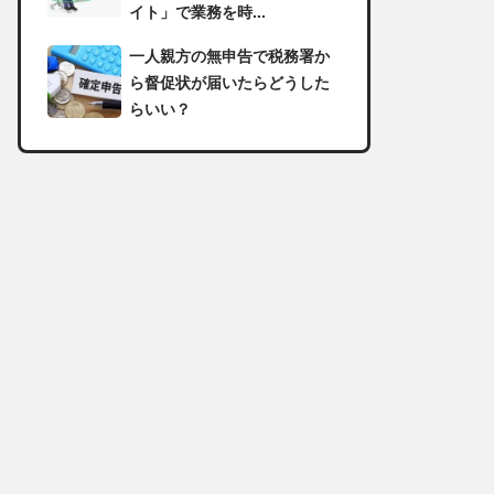
イト」で業務を時...
一人親方の無申告で税務署か
ら督促状が届いたらどうした
らいい？
足場の組み立てに資格は必
要？「足場の組立て等作業主
任者」の受講資格や...
【足場工事コラム】建設現場
で朝礼を行う目的や確認すべ
き内容
足場職人と鳶職の違いは？仕
事内容についてもご紹介
一人親方の収入事情が気にな
る！平均年収や稼げる職種に
ついて詳しく解説