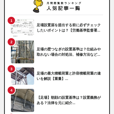
足場設置届を提出する前に必ずチェック
したいポイントは？【労働基準監督署...
足場の壁つなぎの設置基準は？仕組みや
取れない場合の対処法、補修方法など...
足場の最大積載荷重と許容積載荷重の違
いを解説【重量】...
【足場】朝顔の設置基準は？設置義務が
ある？法律を元に紹介...