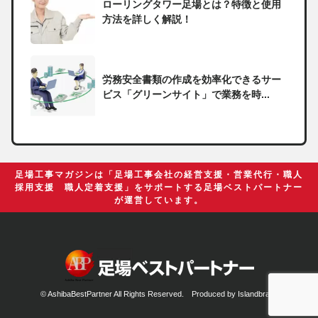
ローリングタワー足場とは？特徴と使用
方法を詳しく解説！
労務安全書類の作成を効率化できるサー
ビス「グリーンサイト」で業務を時...
一人親方の無申告で税務署から督促状が
届いたらどうしたらいい？
足場工事マガジンは「足場工事会社の経営支援・営業代行・職人
採用支援 職人定着支援」をサポートする足場ベストパートナー
が運営しています。
足場の組み立てに資格は必要？「足場の
組立て等作業主任者」の受講資格や...
© AshibaBestPartner All Rights Reserved. Produced by
Islandbrain.
【足場工事コラム】建設現場で朝礼を行