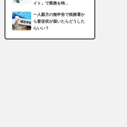
イト」で業務を時...
一人親方の無申告で税務署か
ら督促状が届いたらどうした
らいい？
足場の組み立てに資格は必
要？「足場の組立て等作業主
任者」の受講資格や...
【足場工事コラム】建設現場
で朝礼を行う目的や確認すべ
き内容
足場職人と鳶職の違いは？仕
事内容についてもご紹介
一人親方の収入事情が気にな
る！平均年収や稼げる職種に
ついて詳しく解説