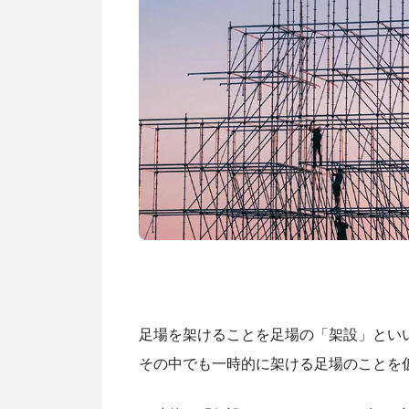
足場を架けることを足場の「架設」とい
その中でも一時的に架ける足場のことを