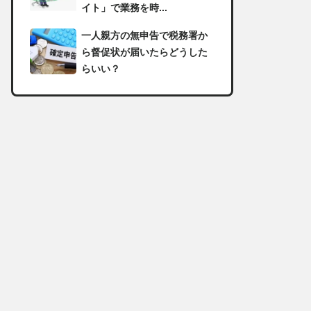
イト」で業務を時...
一人親方の無申告で税務署か
ら督促状が届いたらどうした
らいい？
足場の組み立てに資格は必
要？「足場の組立て等作業主
任者」の受講資格や...
【足場工事コラム】建設現場
で朝礼を行う目的や確認すべ
き内容
足場職人と鳶職の違いは？仕
事内容についてもご紹介
一人親方の収入事情が気にな
る！平均年収や稼げる職種に
ついて詳しく解説