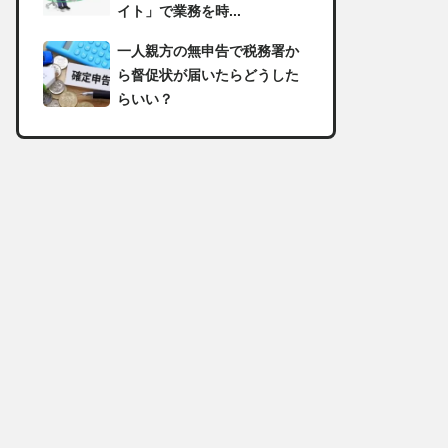
イト」で業務を時...
一人親方の無申告で税務署か
ら督促状が届いたらどうした
らいい？
足場の組み立てに資格は必
要？「足場の組立て等作業主
任者」の受講資格や...
【足場工事コラム】建設現場
で朝礼を行う目的や確認すべ
き内容
足場職人と鳶職の違いは？仕
事内容についてもご紹介
一人親方の収入事情が気にな
る！平均年収や稼げる職種に
ついて詳しく解説