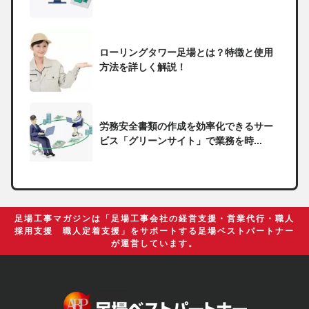
ローリングタワー足場とは？特徴と使用
方法を詳しく解説！
労務安全書類の作成を効率化できるサー
ビス「グリーンサイト」で業務を時...
一人親方の無申告で税務署から督促状が
届いたらどうしたらいい？
足場工事マガジンは「足場工事会社の経営支援・営業代行・職人
採用支援 職人定着支援」をサポートする足場ベストパートナー
が運営しています。
足場の組み立てに資格は必要？「足場の
組立て等作業主任者」の受講資格や...