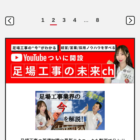
1
2
3
4
...
8