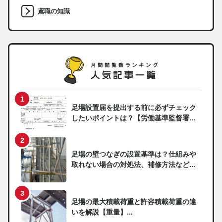
鳶職の知識
足場設置届を提出する前に必ずチェック
したいポイントは？【労働基準監督署...
足場の壁つなぎの設置基準は？仕組みや
取れない場合の対処法、補修方法など...
足場の最大積載荷重と許容積載荷重の違
いを解説【重量】...