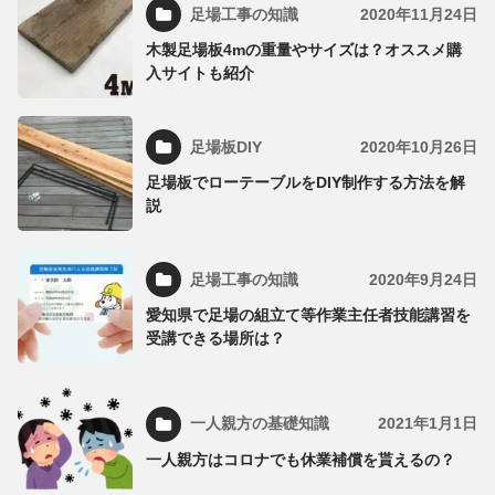
足場工事の知識
2020年11月24日
木製足場板4mの重量やサイズは？オススメ購
入サイトも紹介
足場板DIY
2020年10月26日
足場板でローテーブルをDIY制作する方法を解
説
足場工事の知識
2020年9月24日
愛知県で足場の組立て等作業主任者技能講習を
受講できる場所は？
一人親方の基礎知識
2021年1月1日
一人親方はコロナでも休業補償を貰えるの？