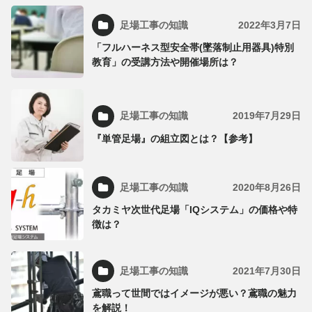
足場工事の知識
2022年3月7日
「フルハーネス型安全帯(墜落制止用器具)特別
教育」の受講方法や開催場所は？
足場工事の知識
2019年7月29日
『単管足場』の組立図とは？【参考】
足場工事の知識
2020年8月26日
タカミヤ次世代足場「IQシステム」の価格や特
徴は？
足場工事の知識
2021年7月30日
鳶職って世間ではイメージが悪い？鳶職の魅力
を解説！