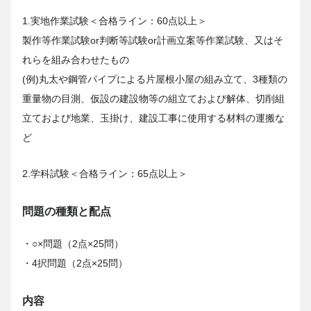
1.実地作業試験＜合格ライン：60点以上＞
製作等作業試験or判断等試験or計画立案等作業試験、又はそ
れらを組み合わせたもの
(例)丸太や鋼管パイプによる片屋根小屋の組み立て、3種類の
重量物の目測、仮設の建設物等の組立ておよび解体、切削組
立ておよび地業、玉掛け、建設工事に使用する材料の運搬な
ど
2.学科試験＜合格ライン：65点以上＞
問題の種類と配点
・○×問題（2点×25問）
・4択問題（2点×25問）
内容