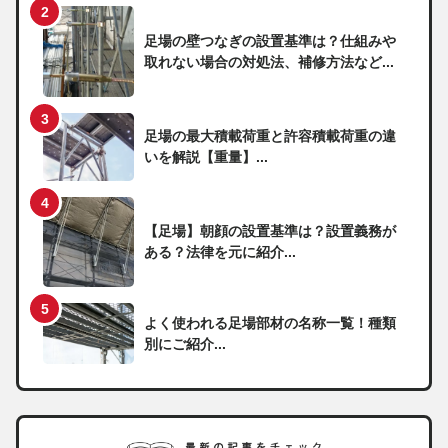
足場の壁つなぎの設置基準は？仕組みや
取れない場合の対処法、補修方法など...
足場の最大積載荷重と許容積載荷重の違
いを解説【重量】...
【足場】朝顔の設置基準は？設置義務が
ある？法律を元に紹介...
よく使われる足場部材の名称一覧！種類
別にご紹介...