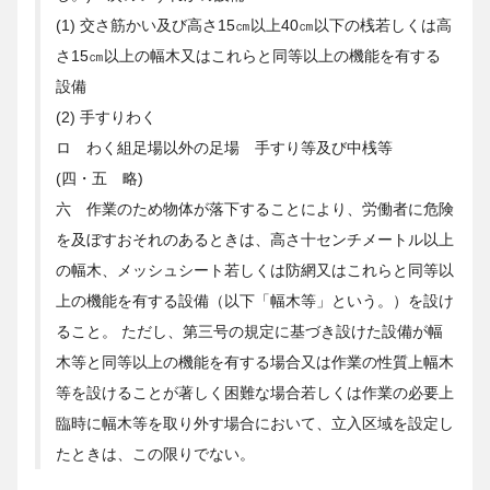
(1) 交さ筋かい及び高さ15㎝以上40㎝以下の桟若しくは高
さ15㎝以上の幅木又はこれらと同等以上の機能を有する
設備
(2) 手すりわく
ロ わく組足場以外の足場 手すり等及び中桟等
(四・五 略)
六 作業のため物体が落下することにより、労働者に危険
を及ぼすおそれのあるときは、高さ十センチメートル以上
の幅木、メッシュシート若しくは防網又はこれらと同等以
上の機能を有する設備（以下「幅木等」という。）を設け
ること。 ただし、第三号の規定に基づき設けた設備が幅
木等と同等以上の機能を有する場合又は作業の性質上幅木
等を設けることが著しく困難な場合若しくは作業の必要上
臨時に幅木等を取り外す場合において、立入区域を設定し
たときは、この限りでない。