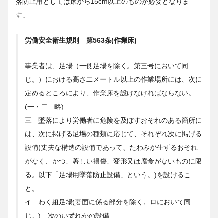
落防止用としては床から15cm以上のものが必要となりま
す。
労働安全衛生規則 第563条(作業床)
事業者は、足場（一側足場を除く。第三号において同
じ。）における高さ二メートル以上の作業場所には、次に
定めるところにより、作業床を設けなければならない。
(一・二 略)
三 墜落により労働者に危険を及ぼすおそれのある箇所に
は、次に掲げる足場の種類に応じて、それぞれ次に掲げる
設備(丈夫な構造の設備であって、たわみが生ずるおそれ
がなく、かつ、著しい損傷、変形又は腐食がないものに限
る。以下「足場用墜落防止設備」という。)を設けるこ
と。
イ わく組足場(妻面に係る部分を除く。ロにおいて同
じ。) 次のいずれかの設備