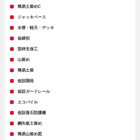
簡易土留めC
ジャッキベース
水替・軽天・デッキ
仮締切
型枠支保工
山留め
簡易土留
仮設階段
仮設ガードレール
エコパイル
仮設落石防護柵
鋼矢板土留め
簡易山留め図