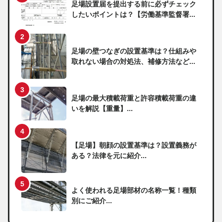
足場設置届を提出する前に必ずチェック
したいポイントは？【労働基準監督署...
足場の壁つなぎの設置基準は？仕組みや
取れない場合の対処法、補修方法など...
足場の最大積載荷重と許容積載荷重の違
いを解説【重量】...
【足場】朝顔の設置基準は？設置義務が
ある？法律を元に紹介...
よく使われる足場部材の名称一覧！種類
別にご紹介...