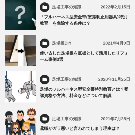
足場工事の知識
2022年2月15日
「フルハーネス型安全帯(墜落制止用器具)特別
教育」を免除する条件は？
足場板DIY
2021年4月9日
使い古した足場板を底板として活用したリフォ
ーム事例3選
足場工事の知識
2020年11月25日
足場のフルハーネス型安全帯特別教育とは？受
講資格や方法、料金などについて解説
足場工事の知識
2021年7月25日
鳶職がガラ悪いと言われてしまう理由は？