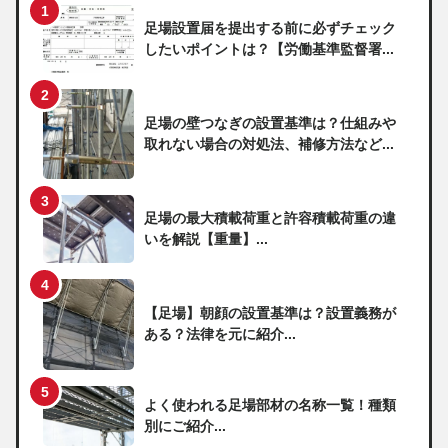
足場設置届を提出する前に必ずチェック
したいポイントは？【労働基準監督署...
足場の壁つなぎの設置基準は？仕組みや
取れない場合の対処法、補修方法など...
足場の最大積載荷重と許容積載荷重の違
いを解説【重量】...
【足場】朝顔の設置基準は？設置義務が
ある？法律を元に紹介...
よく使われる足場部材の名称一覧！種類
別にご紹介...