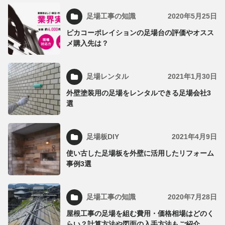
足場工事の知識
2020年5月25日
ピカコーポレイションの足場台の評価やオスス
メ購入先は？
足場レンタル
2021年1月30日
外壁塗装用の足場をレンタルできる足場会社3
選
足場板DIY
2021年4月9日
使い古した足場板を外壁に活用したリフォーム
事例3選
足場工事の知識
2020年7月28日
屋根工事の足場を組む費用・価格相場はどのく
らい？計算方法や図面の入手方法もご紹介