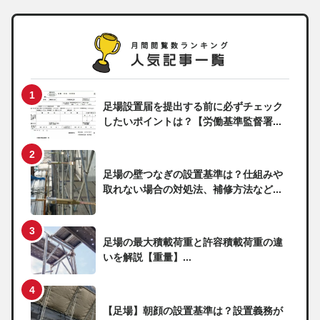
足場設置届を提出する前に必ずチェック
したいポイントは？【労働基準監督署...
足場の壁つなぎの設置基準は？仕組みや
取れない場合の対処法、補修方法など...
足場の最大積載荷重と許容積載荷重の違
いを解説【重量】...
【足場】朝顔の設置基準は？設置義務が