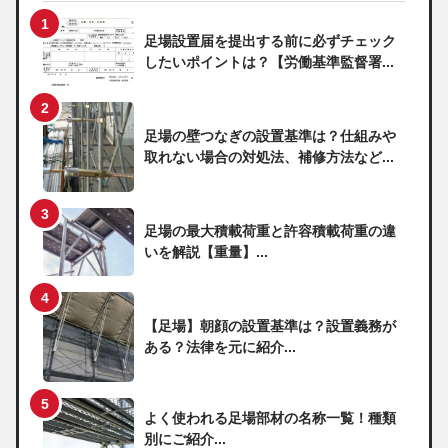
足場設置届を提出する前に必ずチェック
したいポイントは？【労働基準監督署...
足場の壁つなぎの設置基準は？仕組みや
取れない場合の対処法、補修方法など...
足場の最大積載荷重と許容積載荷重の違
いを解説【重量】...
【足場】朝顔の設置基準は？設置義務が
ある？法律を元に紹介...
よく使われる足場部材の名称一覧！種類
別にご紹介...